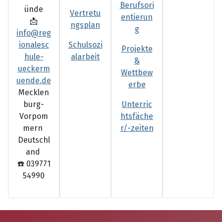
Berufsori
ünde
Vertretu
entierun
📩
ngsplan
g
info@reg
ionalesc
Schulsozi
Projekte
hule-
alarbeit
&
ueckerm
Wettbew
uende.de
erbe
Mecklen
burg-
Unterric
Vorpom
htsfäche
mern
r/-zeiten
Deutschl
and
☎️
039771
54990