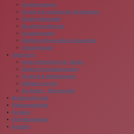
Schulprogramm
Schule mit spezifischer Kompetenz
Sonderpädagogik
Berufsorientierung
Schutzkonzept
Mobbing intervention/prävention
Schulordnung
Unterricht
Unterrichtsfächer & -Zeiten
Deutsch als Zweitsprache
Projekte & Wettbewerbe
Digitales Lernen
fux Noten - Elternportal
Berufsreife Dual
Stellenangebote
Termine
Vertretungsplan
Kontakt